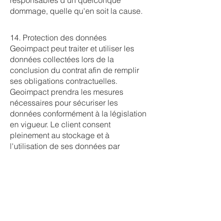
responsables d'un quelconque
dommage, quelle qu'en soit la cause.
14. Protection des données
Geoimpact peut traiter et utiliser les
données collectées lors de la
conclusion du contrat afin de remplir
ses obligations contractuelles.
Geoimpact prendra les mesures
nécessaires pour sécuriser les
données conformément à la législation
en vigueur. Le client consent
pleinement au stockage et à
l'utilisation de ses données par
Geoimpact conformément au contrat et
reconnaît que Geoimpact est tenu et
autorisé à divulguer les informations
client à ces tiers ou à des tiers sur
décision de justice ou d'autorités. Les
données nécessaires à l'exécution du